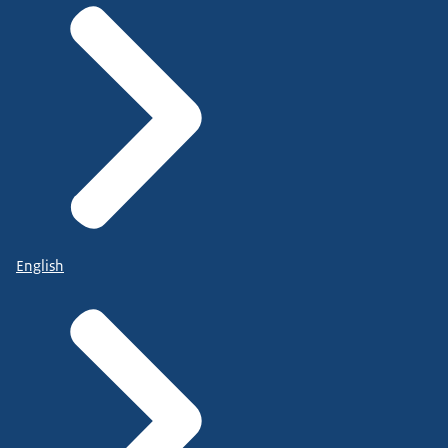
English