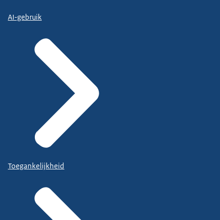
AI-gebruik
Toegankelijkheid