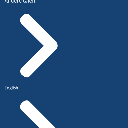
Andere talen
English