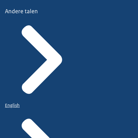
Andere talen
English