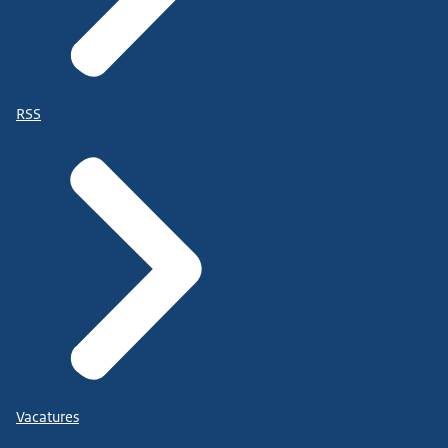
RSS
Vacatures