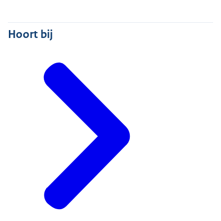
Hoort bij
informatie over reizen in de EU voor vluchtelingen uit
Oekraïne
(in het Engels) op de website van Europese
Commissie.