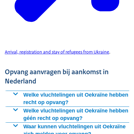
Arrival, registration and stay of refugees from Ukraine
.
Opvang aanvragen bij aankomst in
Nederland
Welke vluchtelingen uit Oekraïne hebben
recht op opvang?
Vluchtelingen met de Oekraïense nationaliteit die:
Welke vluchtelingen uit Oekraïne hebben
géén recht op opvang?
na 26 november 2021 uit Oekraïne zijn gereisd;
Vluchtelingen uit Oekraïne:
Waar kunnen vluchtelingen uit Oekraïne
voor 27 november 2021 in Nederland waren voor