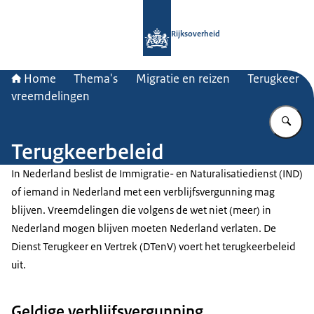
Naar de homepage van Rijksoverheid
Rijksoverheid
Home
Thema's
Migratie en reizen
Terugkeer
vreemdelingen
Vu
Terugkeerbeleid
In Nederland beslist de Immigratie- en Naturalisatiedienst (IND)
of iemand in Nederland met een verblijfsvergunning mag
blijven. Vreemdelingen die volgens de wet niet (meer) in
Nederland mogen blijven moeten Nederland verlaten. De
Dienst Terugkeer en Vertrek (DTenV) voert het terugkeerbeleid
uit.
Geldige verblijfsvergunning