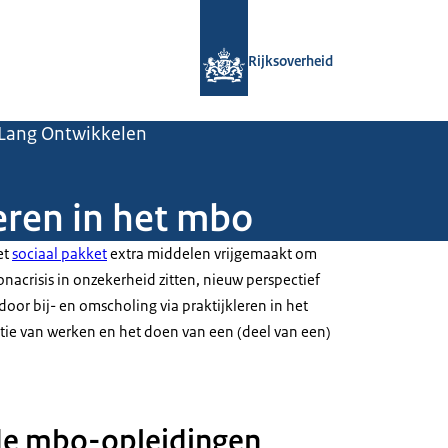
Naar de homepage van Rijksoverheid
Rijksoverheid
Lang Ontwikkelen
leren in het mbo
et
sociaal pakket
extra middelen vrijgemaakt om
acrisis in onzekerheid zitten, nieuw perspectief
door bij- en omscholing via praktijkleren in het
tie van werken en het doen van een (deel van een)
de mbo-opleidingen