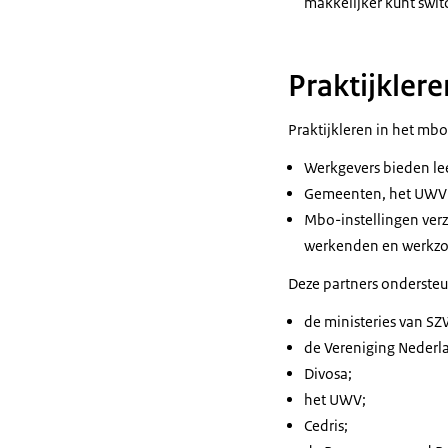
makkelijker kunt swit
Praktijkler
Praktijkleren in het mbo
Werkgevers bieden le
Gemeenten, het UWV e
Mbo-instellingen ver
werkenden en werkz
Deze partners onderste
de ministeries van S
de Vereniging Neder
Divosa;
het UWV;
Cedris;