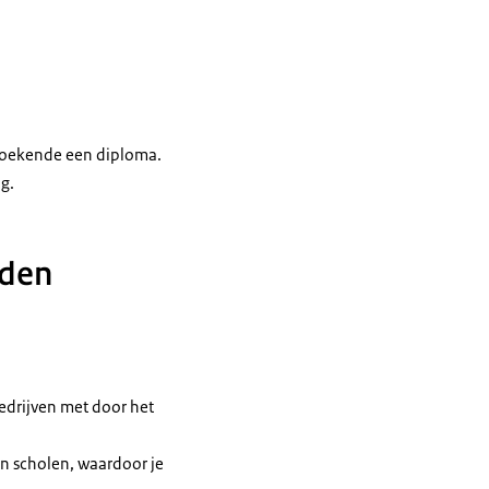
kzoekende een diploma.
ng.
nden
edrijven met door het
en scholen, waardoor je