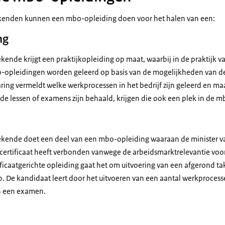
enden kunnen een mbo-opleiding doen voor het halen van een:
ng
nde krijgt een praktijkopleiding op maat, waarbij in de praktijk va
o-opleidingen worden geleerd op basis van de mogelijkheden van d
laring vermeldt welke werkprocessen in het bedrijf zijn geleerd en m
nde lessen of examens zijn behaald, krijgen die ook een plek in de m
kende doet een deel van een mbo-opleiding waaraan de minister va
ertificaat heeft verbonden vanwege de arbeidsmarktrelevantie vo
ificaatgerichte opleiding gaat het om uitvoering van een afgerond t
 De kandidaat leert door het uitvoeren van een aantal werkprocessen
n een examen.