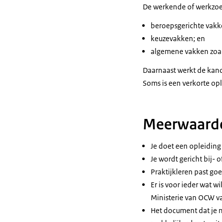
De werkende of werkzoek
beroepsgerichte vakk
keuzevakken; en
algemene vakken zoal
Daarnaast werkt de kan
Soms is een verkorte op
Meerwaarde
Je doet een opleiding
Je wordt gericht bij-
Praktijkleren past go
Er is voor ieder wat 
Ministerie van OCW va
Het document dat je n