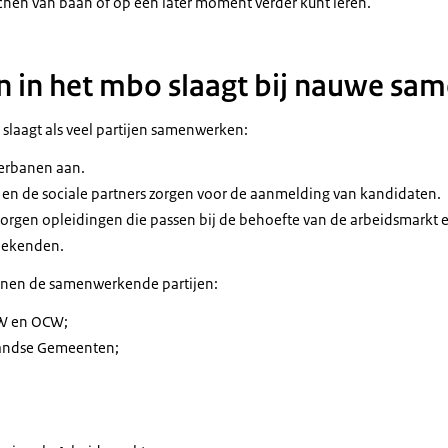
chen van baan of op een later moment verder kunt leren.
en in het mbo slaagt bij nauwe s
 slaagt als veel partijen samenwerken:
erbanen aan.
n de sociale partners zorgen voor de aanmelding van kandidaten.
zorgen opleidingen die passen bij de behoefte van de arbeidsmarkt 
oekenden.
unen de samenwerkende partijen:
ZW en OCW;
landse Gemeenten;