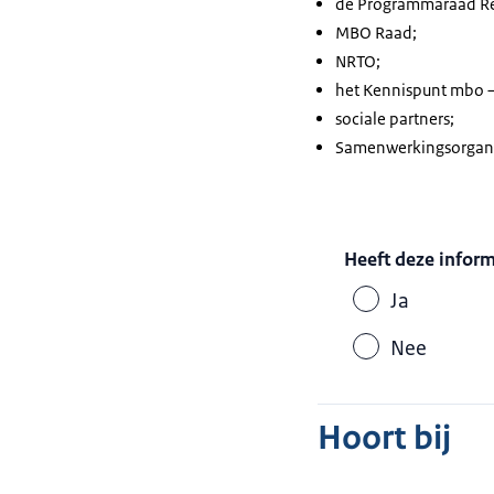
de Programmaraad Re
MBO Raad;
NRTO;
het Kennispunt mbo –
sociale partners;
Samenwerkingsorganis
Heeft deze infor
Ja
Nee
Hoort bij