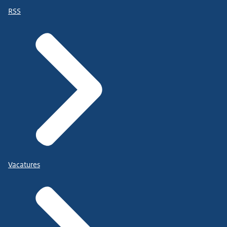
RSS
Vacatures