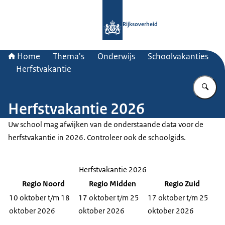
Naar de homepage van Rijksoverheid
Rijksoverheid
Home
Thema's
Onderwijs
Schoolvakanties
Herfstvakantie
Vu
Herfstvakantie 2026
Uw school mag afwijken van de onderstaande data voor de
herfstvakantie in 2026. Controleer ook de schoolgids.
Herfstvakantie 2026
Regio Noord
Regio Midden
Regio Zuid
10 oktober t/m 18
17 oktober t/m 25
17 oktober t/m 25
oktober 2026
oktober 2026
oktober 2026