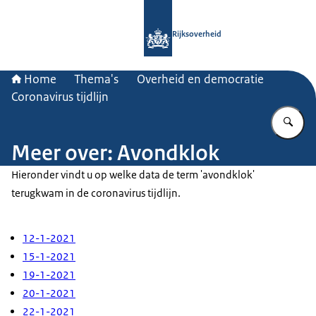
Naar de homepage van Rijksoverheid
Rijksoverheid
Home
Thema's
Overheid en democratie
Coronavirus tijdlijn
Vu
Meer over: Avondklok
Hieronder vindt u op welke data de term 'avondklok'
terugkwam in de coronavirus tijdlijn.
12-1-2021
15-1-2021
19-1-2021
20-1-2021
22-1-2021