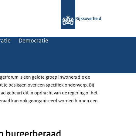
Naar de homepage van Rijksoverheid
Rijksoverheid
atie
Democratie
gerforum is een gelote groep inwoners die de
pt te beslissen over een specifiek onderwerp. Bij
ad gebeurt dit in opdracht van de regering of het
eraad kan ook georganiseerd worden binnen een
n burgerberaad