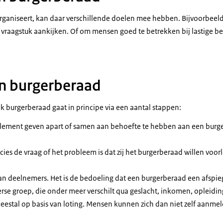
ganiseert, kan daar verschillende doelen mee hebben. Bijvoorbeeld
vraagstuk aankijken. Of om mensen goed te betrekken bij lastige b
n burgerberaad
jk burgerberaad gaat in principe via een aantal stappen:
arlement geven apart of samen aan behoefte te hebben aan een burge
recies de vraag of het probleem is dat zij het burgerberaad willen voo
 van deelnemers. Het is de bedoeling dat een burgerberaad een afspieg
rse groep, die onder meer verschilt qua geslacht, inkomen, opleidi
estal op basis van loting. Mensen kunnen zich dan niet zelf aanme