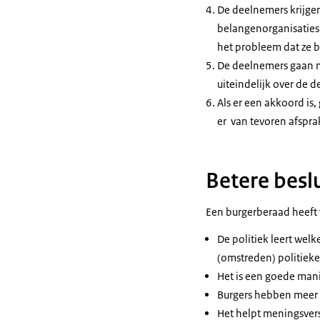
De deelnemers krijgen
belangenorganisaties 
het probleem dat ze 
De deelnemers gaan m
uiteindelijk over de d
Als er een akkoord is,
er van tevoren afspr
Betere besl
Een burgerberaad heeft 
De politiek leert wel
(omstreden) politieke
Het is een goede mani
Burgers hebben meer i
Het helpt meningsvers