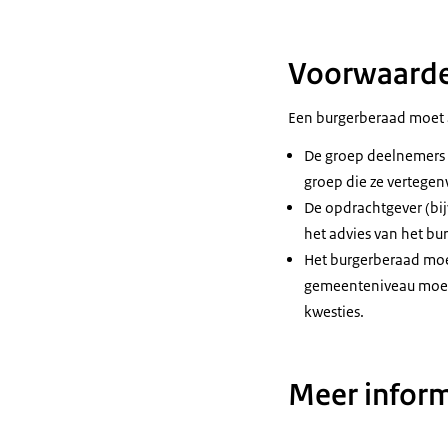
Voorwaarde
Een burgerberaad moet a
De groep deelnemers m
groep die ze vertege
De opdrachtgever (bij
het advies van het bu
Het burgerberaad moet
gemeenteniveau moet 
kwesties.
Meer inform