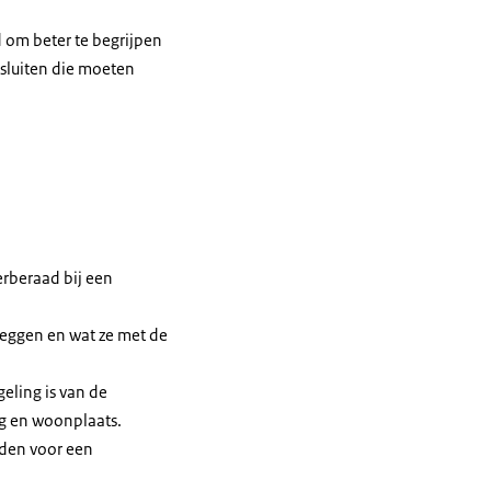
 om beter te begrijpen
esluiten die moeten
rberaad bij een
rleggen en wat ze met de
eling is van de
ng en woonplaats.
lden voor een