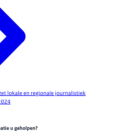
et lokale en regionale journalistiek
tel is
 Belanghebbenden konden tot 23 februari 2025 reageren.
2024
Het wetsvoors
bij de Afdeling advisering van de Raad van State.
matie u geholpen?