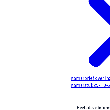
Kamerbrief over inz
Het wetsvoors
opengesteld
.
Kamerstuk
25-10-
aangeboden
Heeft deze infor