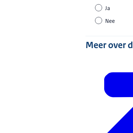
Ja
vastgesteld o
Nee
Het advies i
Meer over 