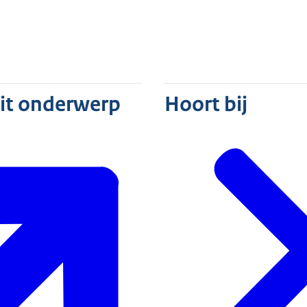
ver het wetsvoorstel.
s op 24 november 2025 gepubliceerd op de website van de Ra
dit onderwerp
Hoort bij