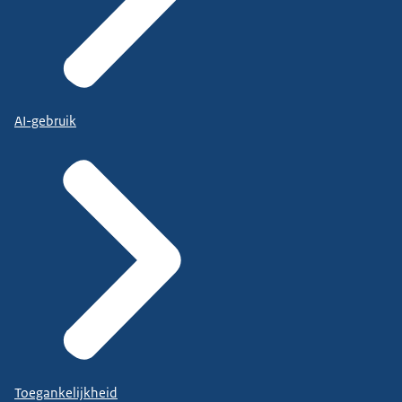
AI-gebruik
Toegankelijkheid