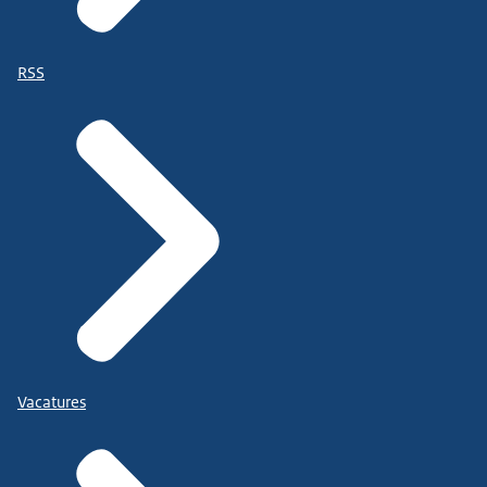
RSS
Vacatures