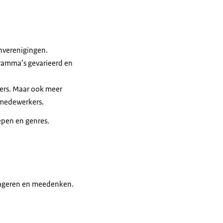
enverenigingen.
ramma’s gevarieerd en
ers. Maar ook meer
 medewerkers.
epen en genres.
 reageren en meedenken.