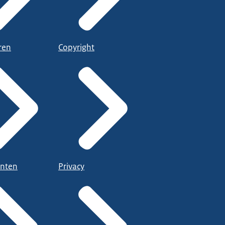
ren
Copyright
nten
Privacy