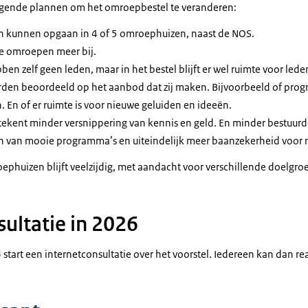
olgende plannen om het omroepbestel te veranderen:
 kunnen opgaan in 4 of 5 omroephuizen, naast de NOS.
e omroepen meer bij.
n zelf geen leden, maar in het bestel blijft er wel ruimte voor led
en beoordeeld op het aanbod dat zij maken. Bijvoorbeeld of prog
n. En of er ruimte is voor nieuwe geluiden en ideeën.
kent minder versnippering van kennis en geld. En minder bestuurd
n van mooie programma’s en uiteindelijk meer baanzekerheid voor
phuizen blijft veelzijdig, met aandacht voor verschillende doelgro
sultatie in 2026
6 start een internetconsultatie over het voorstel. Iedereen kan dan