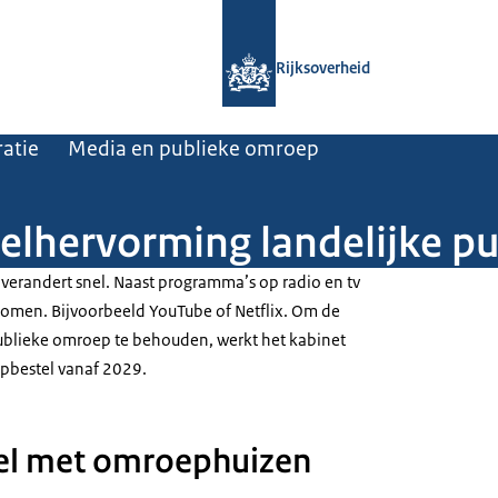
Naar de homepage van Rijksoverheid
Rijksoverheid
atie
Media en publieke omroep
selhervorming landelijke p
verandert snel. Naast programma’s op radio en tv
ekomen. Bijvoorbeeld YouTube of Netflix. Om de
publieke omroep te behouden, werkt het kabinet
pbestel vanaf 2029.
sel met omroephuizen