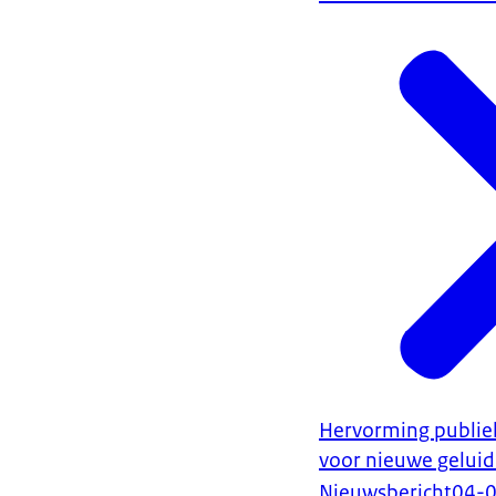
Hervorming publie
voor nieuwe gelui
Nieuwsbericht
04-