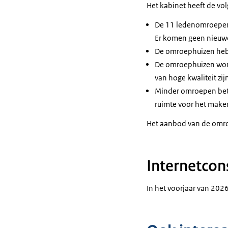
Het kabinet heeft de v
De 11 ledenomroepen
Er komen geen nieuw
De omroephuizen hebbe
De omroephuizen word
van hoge kwaliteit zij
Minder omroepen bete
ruimte voor het make
Het aanbod van de omroe
Internetcon
In het voorjaar van 202