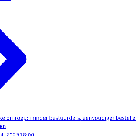
ke omroep: minder bestuurders, eenvoudiger bestel 
den
04-2025
18:00