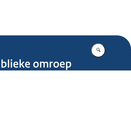
.nl
Vul in wat u z
ublieke omroep