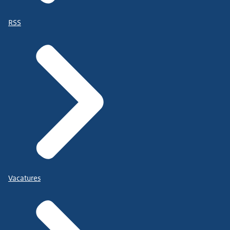
RSS
Vacatures