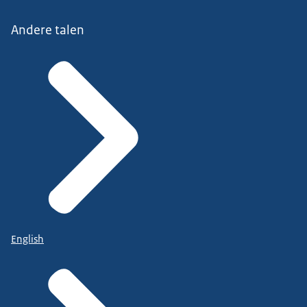
Andere talen
English