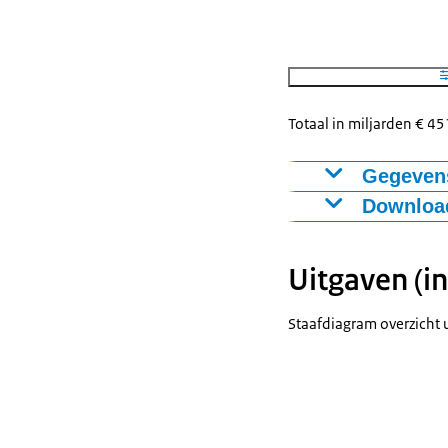
Totaal in miljarden € 45
Gegevens
Download
Figuur als PNG
Uitgaven (in
Download CSV
Staafdiagram overzicht 
Belasting op 