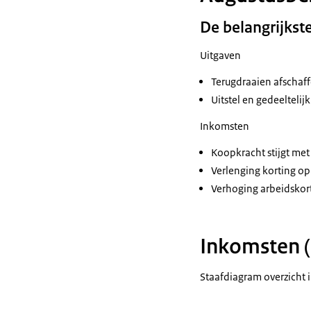
2019
48,60%
2020
54,70%
De belangrijkst
2021
51,70%
Uitgaven
2022
50,10%
2023
45,10%
Terugdraaien afschaf
2024
44,20%
Uitstel en gedeelteli
2025
44,90%
Inkomsten
2026
47,80%
Koopkracht stijgt met
2027
48,00%
Verlenging korting op
2028
48,70%
Verhoging arbeidskor
Inkomsten (
Staafdiagram overzicht