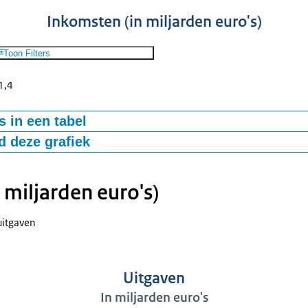
Inkomsten (in miljarden euro's)
Toon Filters
1,4
 in een tabel
 deze grafiek
2026
Overig
0,4
Bankbelasting
0,6
 miljarden euro's)
-bestand
Verbruiksbelasting
0,6
Kansspelbelasting
1,1
uitgaven
personenauto's en motorrijwielen (bpm)
1,8
Schenk- en erfbelasting
3,8
Uitgaven
Invoerrechten
5
Motorrijtuigenbelasting
5,5
In miljarden euro's