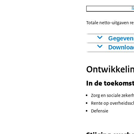
Belas
Overd
Totale netto-uitgaven r
Prem
Gegevens
P
Download
Figuur als PNG
Ontwikkelin
Download CSV
L
A
In de toekomst
Werkloosh
Zorg en sociale zeker
Rente op overheidssc
Zie
Defensie
Onderwi
Ge
Buitenland