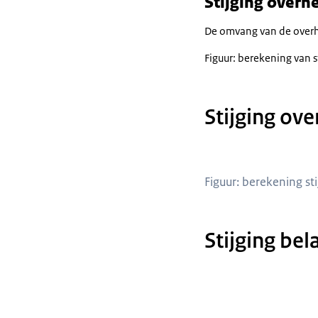
Stijging overh
De omvang van de overhe
Infr
Figuur: berekening van s
Binnenlands
Stijging ov
Kl
Volkshuisv
Figuur: berekening st
Landbouw, Vis
Stijging bel