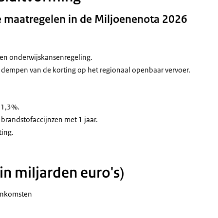
60%
60%
e maatregelen in de Miljoenenota 2026
60%
60%
60%
fen onderwijskansenregeling.
60%
jk dempen van de korting op het regionaal openbaar vervoer.
60%
60%
 1,3%.
60%
 brandstofaccijnzen met 1 jaar.
60%
ting.
in miljarden euro's)
 inkomsten