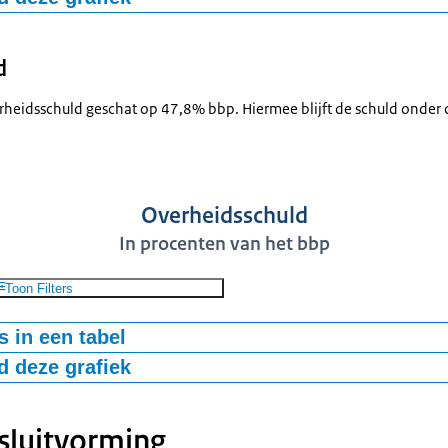
-bestand
d
heidsschuld geschat op 47,8% bbp. Hiermee blijft de schuld onder 
Overheidsschuld
In procenten van het bbp
Toon Filters
 in een tabel
 deze grafiek
dsschuld
Europese referentiewaarde
60%
60%
sluitvorming
-bestand