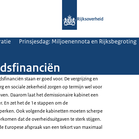
Naar de homepage van Rijksoverheid
Rijksoverheid
atie
Prinsjesdag: Miljoenennota en Rijksbegroting
dsfinanciën
sfinanciën staan er goed voor. De vergrijzing en
rg en sociale zekerheid zorgen op termijn wel voor
aven. Daarom laat het demissionaire kabinet een
r. En zet het de 1e stappen om de
eperken. Ook volgende kabinetten moeten scherpe
komen dat de overheidsuitgaven te sterk stijgen.
de Europese afspraak van een tekort van maximaal