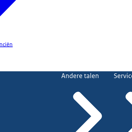
anciën
Andere talen
Servic