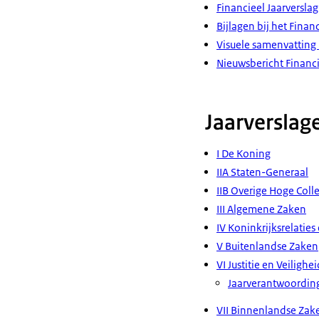
Financieel Jaarversla
Bijlagen bij het Finan
Visuele samenvatting 
Nieuwsbericht Financi
Jaarverslag
I De Koning
IIA Staten-Generaal
IIB Overige Hoge Coll
III Algemene Zaken
IV Koninkrijksrelatie
V Buitenlandse Zaken
VI Justitie en Veilighei
Jaarverantwoording
VII Binnenlandse Zake