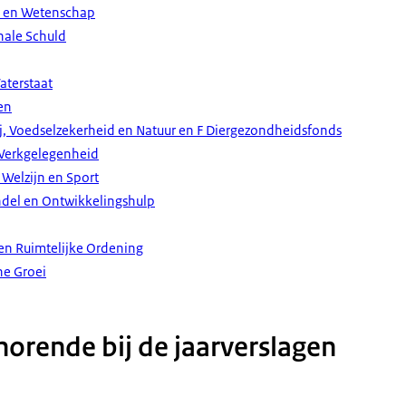
ur en Wetenschap
nale Schuld
Waterstaat
en
j, Voedselzekerheid en Natuur en F Diergezondheidsfonds
 Werkgelegenheid
Welzijn en Sport
ndel en Ontwikkelingshulp
 en Ruimtelijke Ordening
ne Groei
orende bij de jaarverslagen