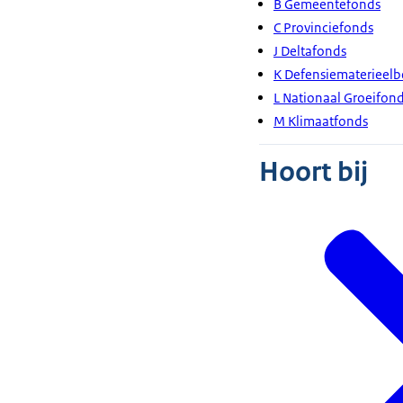
B Gemeentefonds
C Provinciefonds
J Deltafonds
K Defensiematerieelb
L Nationaal Groeifon
M Klimaatfonds
Hoort bij