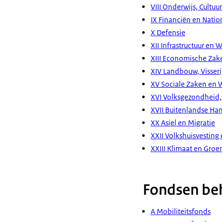
VIII Onderwijs, Cultu
IX Financiën en Natio
X Defensie
XII Infrastructuur en 
XIII Economische Zak
XIV Landbouw, Visseri
XV Sociale Zaken en
XVI Volksgezondheid, 
XVII Buitenlandse Ha
XX Asiel en Migratie
XXII Volkshuisvesting
XXIII Klimaat en Groe
Fondsen beh
A Mobiliteitsfonds