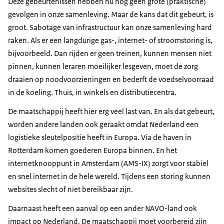
Deze gebeurtenissen hebben nu nog geen grote (praktische)
gevolgen in onze samenleving. Maar de kans dat dit gebeurt, is
groot. Sabotage van infrastructuur kan onze samenleving hard
raken. Als er een langdurige gas-, internet- of stroomstoring is,
bijvoorbeeld. Dan rijden er geen treinen, kunnen mensen niet
pinnen, kunnen leraren moeilijker lesgeven, moet de zorg
draaien op noodvoorzieningen en bederft de voedselvoorraad
in de koeling. Thuis, in winkels en distributiecentra.
De maatschappij heeft hier erg veel last van. En als dat gebeurt,
worden andere landen ook geraakt omdat Nederland een
logistieke sleutelpositie heeft in Europa. Via de haven in
Rotterdam komen goederen Europa binnen. En het
internetknooppunt in Amsterdam (AMS-IX) zorgt voor stabiel
en snel internet in de hele wereld. Tijdens een storing kunnen
websites slecht of niet bereikbaar zijn.
Daarnaast heeft een aanval op een ander NAVO-land ook
impact op Nederland. De maatschappij moet voorbereid zijn