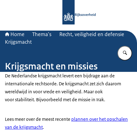
Naar de homepage van Rijksoverheid
Rijksoverheid
Home
Thema's
Recht, veiligheid en defensie
Krijgsmacht
Vu
Krijgsmacht en missies
De Nederlandse krijgsmacht levert een bijdrage aan de
internationale rechtsorde. De krijgsmacht zet zich daarom
wereldwijd in voor vrede en veiligheid. Maar ook
voor stabiliteit. Bijvoorbeeld met de missie in Irak.
Lees meer over de meest recente
plannen over het opschalen
van de krijgsmacht
.