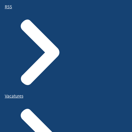
RSS
Vacatures