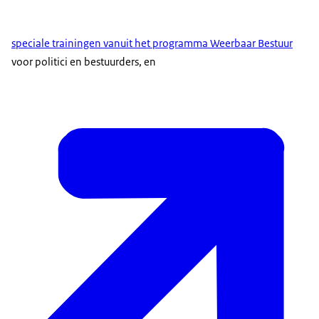
speciale trainingen vanuit het programma Weerbaar Bestuur
voor politici en bestuurders, en
Openbaar Ministerie;