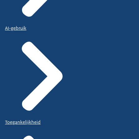
AI-gebruik
Toegankelijkheid