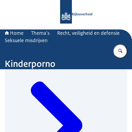
Naar de homepage van Rijksoverheid
Rijksoverheid
Home
Thema's
Recht, veiligheid en defensie
Seksuele misdrijven
Vu
Kinderporno