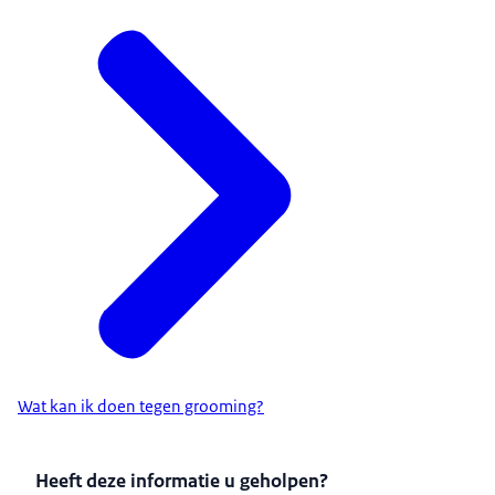
band, dat het ook echt kan.
Dus als iemand al heel lang in deze ruimte zit en al
heel lang met het onderzoek bezig is dan komt er
altijd wel iemand zeggen: 'Joh, gaat het nog?'
En: 'Kom er even uit, dan gaan we gewoon even
gezellig kletsen met een bakkie erbij.'
En dan even over iets totaal anders dan het werk.
Om het gewoon maar eventjes los te kunnen laten.
Maar ook alleen al een rondje lopen met mijn
hond gewoon lekker buiten in de buitenlucht,
gewoon even je hoofd helemaal leeg maken.
Ja, dat is wel iets wat ik heel belangrijk vind.
Want ik weet niet of ik het anders zou kunnen
volhouden als ik niet zo'n uitlaatklep heb om
Wat kan ik doen tegen grooming?
eventjes alles wat er op werk is gebeurd de revue te
laten passeren en denken: 'Ok, klaar! Nu naar huis.
En niet meer werk.'
Heeft deze informatie u geholpen?