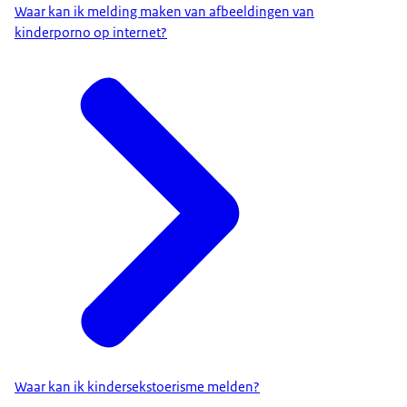
Waar kan ik melding maken van afbeeldingen van
Ik zie natuurlijk heel veel afbeeldingen met de
kinderporno op internet?
meest vreselijke dingen erop, maar ik heb wel
geleerd dat je niet zozeer moet kijken naar wat
daar gebeurd op het plaatje.
Het daadwerkelijke misbruik.
Maar vooral naar de puzzelstukjes die daar
omheen verborgen zitten.
Dat kan al een radiocommercial zijn, die je op de
achtergrond van een filmpje hoort.
Of een krant die ergens open ligt.
Die ons kunnen leiden naar een verdachte en
eventuele slachtoffers.
Op het moment dat je merkt van: 'goh, dit gaat me
nu echt wel wat doen.'
Dan moet je dat echt bespreekbaar maken.
Waar kan ik kindersekstoerisme melden?
En gelukkig hebben we binnen mijn team zo'n