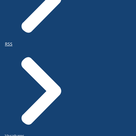
RSS
Vacatures