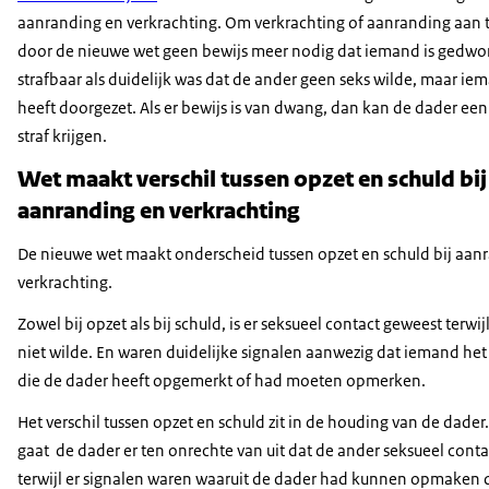
aanranding en verkrachting. Om verkrachting of aanranding aan t
bij de politie.
door de nieuwe wet geen bewijs meer nodig dat iemand is gedwon
Bewijs blijft wel noodzakelijk...
strafbaar als duidelijk was dat de ander geen seks wilde, maar ie
om te voorkomen dat iemand onterecht wordt veroordeel
heeft doorgezet. Als er bewijs is van dwang, dan kan de dader ee
Heb jij een nare seksuele ervaring meegemaakt?
straf krijgen.
Dan kun je terecht bij de politie...
het Centrum Seksueel Geweld via 0800-0188...
Wet maakt verschil tussen opzet en schuld bij
of Slachtofferhulp Nederland via 0900-0101.
aanranding en verkrachting
Wil je meer weten over de wet?
Ga dan naar: metelkaartrekkenwedegrens.nl.
De nieuwe wet maakt onderscheid tussen opzet en schuld bij aan
verkrachting.
Zowel bij opzet als bij schuld, is er seksueel contact geweest terwi
niet wilde. En waren duidelijke signalen aanwezig dat iemand het 
die de dader heeft opgemerkt of had moeten opmerken.
Het verschil tussen opzet en schuld zit in de houding van de dader.
gaat de dader er ten onrechte van uit dat de ander seksueel contac
terwijl er signalen waren waaruit de dader had kunnen opmaken da