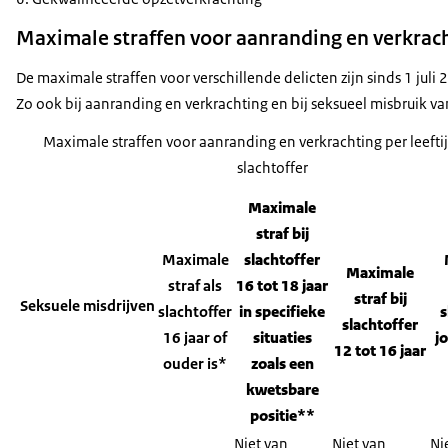
Maximale straffen voor aanranding en verkrac
De maximale straffen voor verschillende delicten zijn sinds 1 juli
Zo ook bij aanranding en verkrachting en bij seksueel misbruik va
Maximale straffen voor aanranding en verkrachting per leefti
slachtoffer
Maximale
straf bij
Maximale
slachtoffer
Maximale
straf als
16 tot 18 jaar
straf bij
Seksuele misdrijven
slachtoffer
in specifieke
s
slachtoffer
16 jaar of
situaties
jo
12 tot 16 jaar
ouder is*
zoals een
kwetsbare
positie**
Niet van
Niet van
Ni