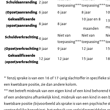
Schuldaanranding
2 jaar
toepassing***
toepassing***
to
(Opzet)aanranding
6 jaar
6 jaar
8 jaar
10
Gekwalificeerde
10 jaar en 8
13
8 jaar
8 jaar
(opzet)aanranding
m
maanden
Niet van
Niet van
Ni
Schuldverkrachting
4 jaar
toepassing***
toepassing***
to
(Opzet)verkrachting
9 jaar
9 jaar
12 jaar
15
Gekwalificeerde
12 jaar
12 jaar
15 jaar
18
(opzet)verkrachting
* Tenzij sprake is van een 16 of 17-jarig slachtoffer in specifieke si
een kwetsbare positie, zie dan andere kolom.
** Het betreft misbruik van een eigen kind of een kind behorend t
of een anderszins afhankelijk kind, misbruik van een kind in een 
kwetsbare positie (bijvoorbeeld als sprake is van een psychische s
verstandelijke beperking), het gebruik van verleidingsmiddelen e