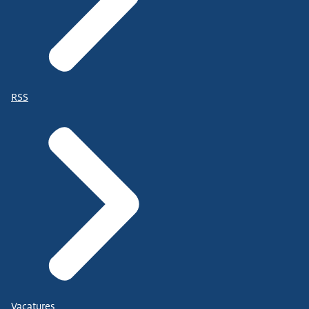
RSS
Vacatures