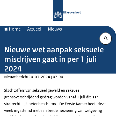
Naar de homepage van Rijksoverheid
Rijksoverheid
Home
Actueel
Nieuws
Vu
Nieuwe wet aanpak seksuele
misdrijven gaat in per 1 juli
2024
Nieuwsbericht
20-03-2024 | 07:00
Slachtoffers van seksueel geweld en seksueel
grensoverschrijdend gedrag worden vanaf 1 juli dit jaar
strafrechtelijk beter beschermd. De Eerste Kamer heeft deze
week ingestemd met een brede herziening van wetgeving