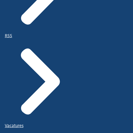
RSS
Vacatures