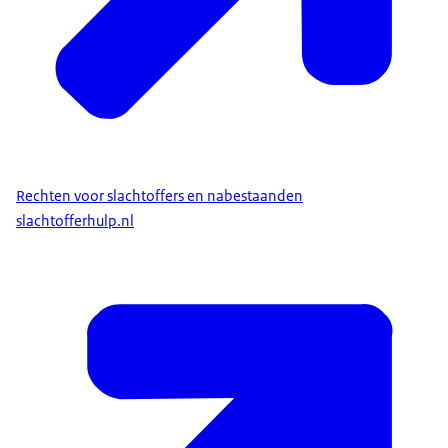
Bent u in Nederland slachtoffer geworden van een
strafbaar feit? Dan mag u in Nederland aangifte
doen. Woont u niet in Nederland? Soms regelt de
politie dat u het verhoor doet via de telefoon of een
videogesprek. Vanuit het buitenland kunt u de politie
Openbaar Ministerie
.
in Nederland bereiken op 0031-343 57 8844.
Rechten voor slachtoffers en nabestaanden
slachtofferhulp.nl