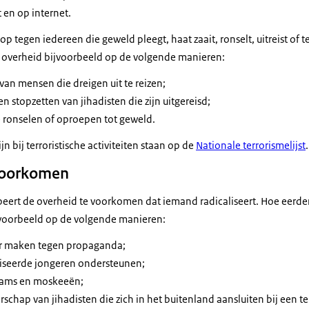
 en op internet.
p tegen iedereen die geweld pleegt, haat zaait, ronselt, uitreist of t
de overheid bijvoorbeeld op de volgende manieren:
n mensen die dreigen uit te reizen;
n stopzetten van jihadisten die zijn uitgereisd;
 ronselen of oproepen tot geweld.
n bij terroristische activiteiten staan op de
Nationale terrorismelijst
.
 voorkomen
eert de overheid te voorkomen dat iemand radicaliseert. Hoe eerder 
jvoorbeeld op de volgende manieren:
r maken tegen propaganda;
liseerde jongeren ondersteunen;
ams en moskeeën;
chap van jihadisten die zich in het buitenland aansluiten bij een ter