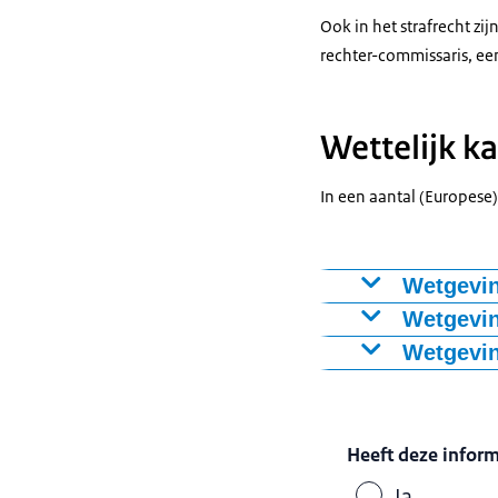
Ook in het strafrecht zij
rechter-commissaris, ee
Wettelijk ka
In een aantal (Europese
Wetgevin
De verantwoord
Wetgevin
De wetgeving ov
Wetgevin
Nederlandse we
Heeft deze infor
Ja