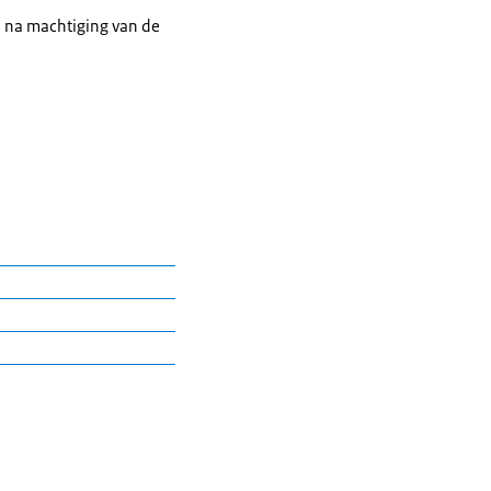
ie, na machtiging van de
 de
ud staat in de
ornografisch materiaal