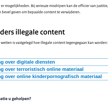
n er mogelijkheden. Bij serieuze misdrijven kan de officier van justit
n bevel geven om bepaalde content te verwijderen.
ders illegale content
) wetten is vastgelegd hoe illegale content tegengegaan kan worden:
g over digitale diensten
elijkheden van bedrijven voor een veilige onlineomgeving staan in
g over terroristisch online materiaal
er het tegengaan van de verspreiding van terroristische online inho
g over online kinderpornografisch materiaal
tgeving over het tegengaan van de verspreiding van online kinderp
matie u geholpen?