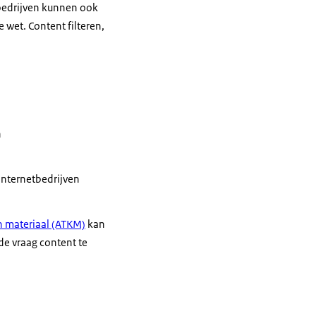
tbedrijven kunnen ook
 wet. Content filteren,
n
internetbedrijven
ch materiaal (ATKM)
kan
de vraag content te