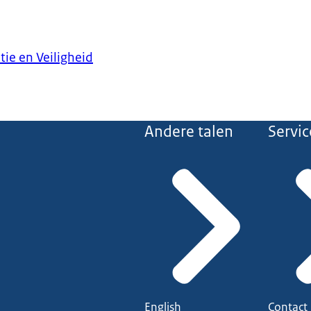
ten slachtoffers altijd makkelijk een melding kunnen doen bij bijvo
.
tie en Veiligheid
Andere talen
Servic
English
Contact