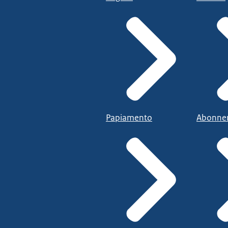
uitvoeringswet
online inhoud (TOI)
.
Papiamento
Abonne