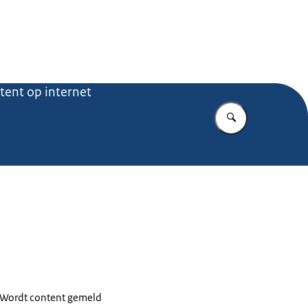
.nl
ntent op internet
Vul in wat u z
. Wordt content gemeld