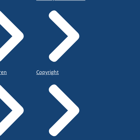
 verordening
ren
Copyright