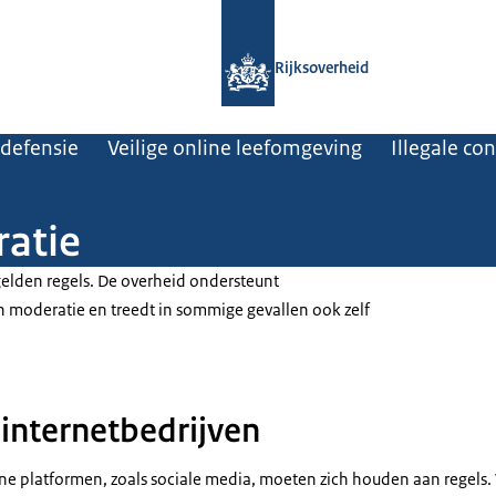
Naar de homepage van Rijksoverheid
Rijksoverheid
 defensie
Veilige online leefomgeving
Illegale co
ratie
gelden regels. De overheid ondersteunt
un moderatie en treedt in sommige gevallen ook zelf
 internetbedrijven
ne platformen, zoals sociale media, moeten zich houden aan regels