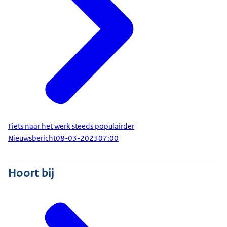
boom opneemt in 1 jaar.
Een fietsende werknemer is vaker tevreden, minder
gestresst en meer ontspannen dan die met de auto
gaat.
Op één auto-parkeerplaats passen 10 fietsen.
De kans op diabetes vermindert met 20% door 30
minuten te fietsen per dag.
Met 19 cent reiskostenvergoeding en dagelijks 10
km fietsen is een stadsfiets al in 1 jaar terugverdiend.
Na fietsstimulering is 80% van de werknemers meer
Fiets naar het werk steeds populairder
Nieuwsbericht
08-03-2023
07:00
betrokken bij hun werkgever.
Werknemers op de fiets hebben jaarlijks gemiddeld
1,3 dagen minder ziekteverzuim: Verzuimdagen niet-
Hoort bij
fietsers: 8,7 Verzuimdagen fietsers: 7,4
Met de fiets heb je een betrouwbaardere
aankomsttijd dan met de auto of het OV.