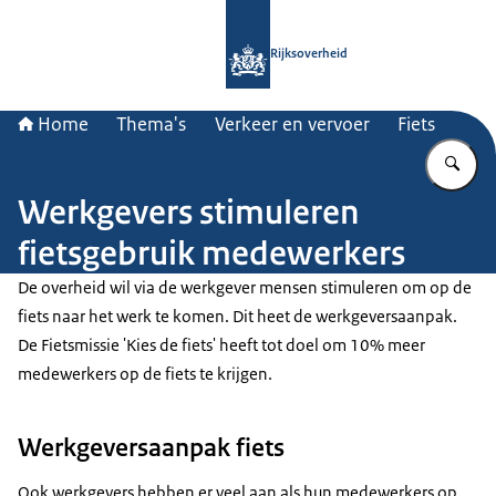
Naar de homepage van Rijksoverheid
Rijksoverheid
Home
Thema's
Verkeer en vervoer
Fiets
Vu
Werkgevers stimuleren
fietsgebruik medewerkers
De overheid wil via de werkgever mensen stimuleren om op de
fiets naar het werk te komen. Dit heet de werkgeversaanpak.
De Fietsmissie 'Kies de fiets' heeft tot doel om 10% meer
medewerkers op de fiets te krijgen.
Werkgeversaanpak fiets
Ook werkgevers hebben er veel aan als hun medewerkers op