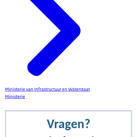
Wat kan u als werkgever doen?
Reiskostenvergoeding
Medewerkers laten fietsen in ruil voor extra
verlofdagen
Zorg voor de juiste voorzieningen (zoals stallingen,
stopcontacten voor e-bikes, etc.)
Verstrekken van een leasefiets (
fiets van de zaak
)
Rente-vrije lening
Aanschafvergoeding Het werkgeversnetwerk in uw
regio kan u verder informeren over de
Ministerie van Infrastructuur en Waterstaat
mogelijkheden.
Ministerie