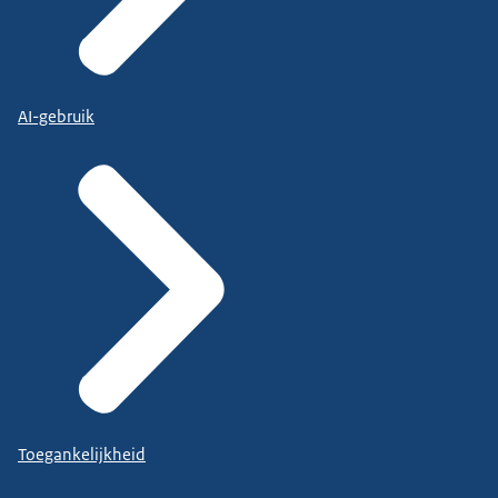
AI-gebruik
Toegankelijkheid