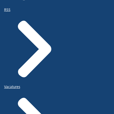
RSS
Vacatures