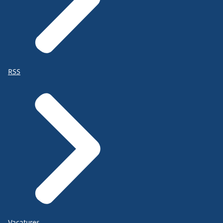
RSS
Vacatures