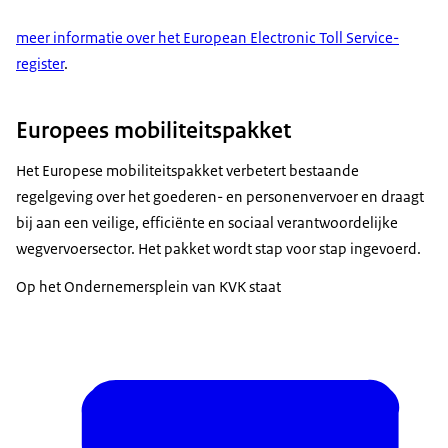
voorwaarden voor een Eurovergunning
staan op de
meer informatie over het European Electronic Toll Service-
website van de NIWO. Hier staat ook meer informatie
register
.
over de aanvraagprocedure.
Europees mobiliteitspakket
Het Europese mobiliteitspakket verbetert bestaande
regelgeving over het goederen- en personenvervoer en draagt
bij aan een veilige, efficiënte en sociaal verantwoordelijke
wegvervoersector. Het pakket wordt stap voor stap ingevoerd.
Op het Ondernemersplein van KVK staat