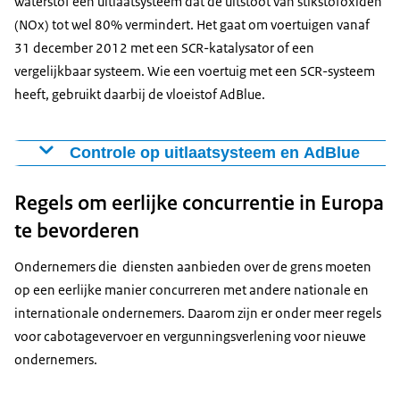
waterstof een uitlaatsysteem dat de uitstoot van stikstofoxiden
(NOx) tot wel 80% vermindert. Het gaat om voertuigen vanaf
31 december 2012 met een SCR-katalysator of een
vergelijkbaar systeem. Wie een voertuig met een SCR-systeem
heeft, gebruikt daarbij de vloeistof AdBlue.
Controle op uitlaatsysteem en AdBlue
Vanaf 1 juli 2026 gaat de politie bij verkeerscontroles
Regels om eerlijke concurrentie in Europa
controleren of het uitlaatsysteem goed werkt
. En of
AdBlue goed gebruikt is. Vanaf 1 januari 2027 gaat ook
te bevorderen
de Inspectie Leefomgeving en Transport (ILT)
Ondernemers die diensten aanbieden over de grens moeten
controleren op het gebruik van AdBlue.
op een eerlijke manier concurreren met andere nationale en
Als het systeem is uitgeschakeld, kapot of aangepast is,
internationale ondernemers. Daarom zijn er onder meer regels
krijgt iemand een geldboete of andere straf.
voor cabotagevervoer en vergunningsverlening voor nieuwe
meer informatie over code 95
.
ondernemers.