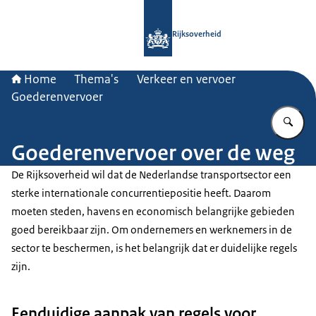
Naar de homepage van Rijksoverheid
Rijksoverheid
Home
Thema's
Verkeer en vervoer
Goederenvervoer
Vu
Goederenvervoer over de weg
De Rijksoverheid wil dat de Nederlandse transportsector een
sterke internationale concurrentiepositie heeft. Daarom
moeten steden, havens en economisch belangrijke gebieden
goed bereikbaar zijn. Om ondernemers en werknemers in de
sector te beschermen, is het belangrijk dat er duidelijke regels
zijn.
Eenduidige aanpak van regels voor