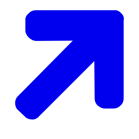
ontheffingen voor exceptioneel transport voor
goederenvervoer over de weg
.
Meer informatie over de CEMT-vergunning en het
aanvragen ervan
staat op de website van de NIWO.
Goederen vervoeren buiten de Europese Unie kan ook
met een ritmachtiging.