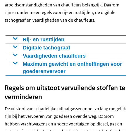
arbeidsomstandigheden van chauffeurs belangrijk. Daarom
zijn er onder meer regels voor rij- en rusttijden, de digitale
tachograaf en vaardigheden van de chauffeurs.
Rij- en rusttijden
Voor chauffeurs van een vrachtwagen of touringcarbus
Digitale tachograaf
geldt een
maximale rijtijd
. Ook moeten zij dagelijkse en
Zware vrachtwagens, bussen en lichte
Vaardigheden chauffeurs
wekelijkse rust nemen. Dit verbetert de
bedrijfsvoertuigen moeten een
digitale tachograaf
Beroepschauffeurs moeten in het bezit zijn van een
Maximum gewicht en ontheffingen voor
verkeersveiligheid en de arbeidsomstandigheden van
hebben. Die registreert de rij- en rusttijden, de
geldig rijbewijs C of D met code 95. Dit is een code die
goederenvervoer
de chauffeurs.
afgelegde afstand en de positie van een voertuig.
laat zien dat de chauffeur een vrachtwagen of bus kan
Regulier goederenvervoer over de weg mag maximaal
Binnen de Europese Unie is afgesproken dat uiterlijk 19
Regels om uitstoot vervuilende stoffen te
besturen. Op de website van het CBR staat
50 ton wegen. Zwaarder dan dat brengt schade aan
augustus 2025 voertuigen een slimme tachograaf versie
wegdek, bruggen en viaducten. Bovendien is een te
verminderen
2 hebben (SMT2). Die houdt onder meer automatisch
zwaar voertuig gevaarlijk in het verkeer. De ILent heeft
de positie van het voertuig bij.
De uitstoot van schadelijke uitlaatgassen moet zo laag mogelijk
een
zijn bij het vervoeren van goederen over de weg. Daarom
hebben vrachtwagens en andere voertuigen op diesel, gas en