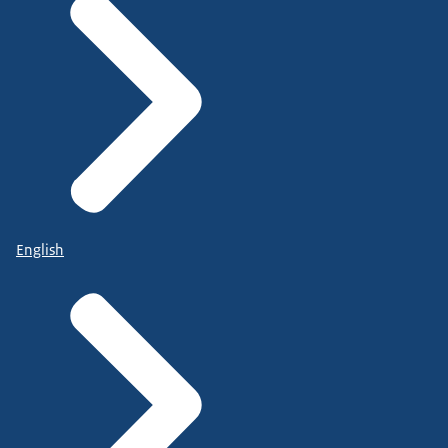
English