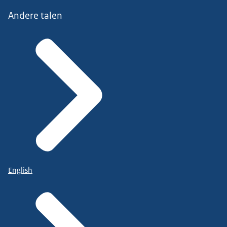
Andere talen
English