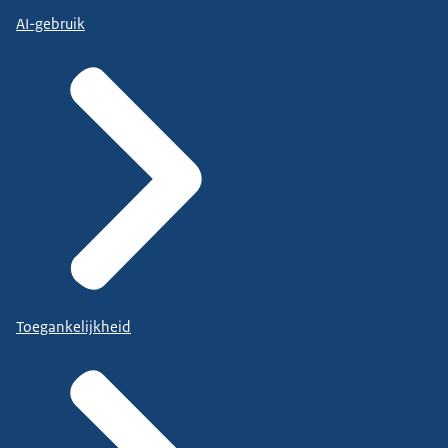
AI-gebruik
Toegankelijkheid