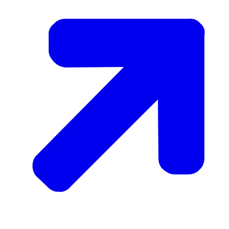
wettelijk verplicht.
Een totale melding bestaat ongeveer uit 500
gegevens...
dus een ongelooflijk groot aantal en is heel veel
administratief werk.
In de Europese havens lopen er jaarlijks enorm
veel schepen binnen...
en in Rotterdam zijn dat alleen al per jaar 30.000
schepen.
En voor Nederland is dat omgerekend zo'n