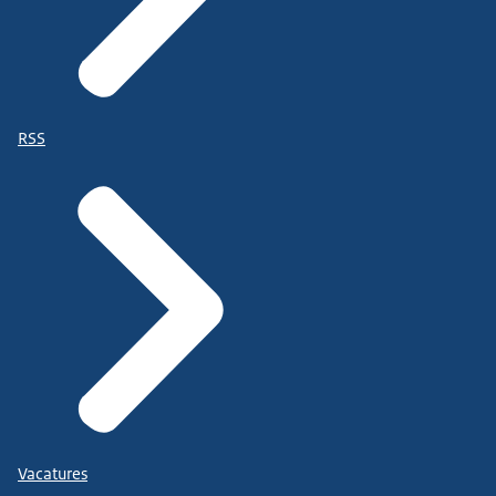
Voor de kapitein en scheepsagenten verlaagt het
de administratie en de kosten.
Voor het logistieke havenproces betekent het dat
RSS
we efficiënter kunnen werken.
Uiteindelijk profiteert ook de consument ervan...
want die krijgt alle spullen op tijd thuis of in de
winkel.
En in het algemeen kunnen we dan praten over
verbetering...
Vacatures
van het nautisch logistiek systeem in Nederland.