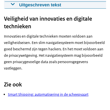
Video: Een nieuw meldloket voor
Uitgeschreven tekst
zeehavenbezoeken
02-02-2026
00:03:32
mp4
Veiligheid van innovaties en digitale
Het bezoek van een haven is eigenlijk het
binnenlopen...
technieken
Download
Innovaties en digitale technieken moeten voldoen aan
Ondertiteling
het verblijven en het vertrekken uit een haven.
veiligheidseisen. Een slim navigatiesysteem moet bijvoorbeeld
srt
goed beschermd zijn tegen
hackers
. En het moet voldoen aan
Download
de
privacy
wetgeving. Het navigatiesysteem mag bijvoorbeeld
En voor zo'n bezoek moet een agent of een
geen
privacy
gevoelige data zoals persoonsgegevens
kapitein heel veel gegevens aanleveren...
vastleggen.
Audiobeschrijving
mp3
in een melding.
Zie ook
Download
Doet hij die melding niet?
Smart Shipping
: automatisering in de scheepvaart
Dan mag je niet binnenlopen, want zo'n melding is