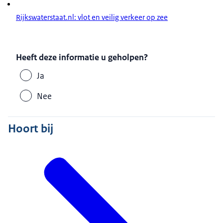
honderd schepen per dag.
Rijkswaterstaat.nl: vlot en veilig verkeer op zee
En om dat te realiseren worden er ongeveer
Heeft deze informatie u geholpen?
5 miljoen meldingen per jaar gedaan.
Ja
Dus achter de schermen zijn echt enorm veel data
Nee
en papier stroom gaande.
Hoort bij
De wetgeving verschilt in Europa per land en zelfs
per haven.
Er moeten heel veel meldingen gedaan worden en
er moeten heel veel gegevens verstrekt worden.