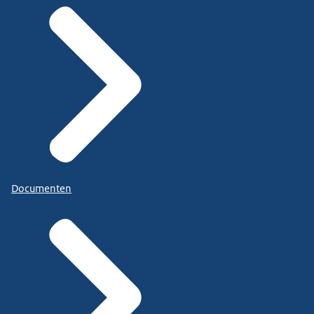
hebben tussen overheid...
tussen autoriteiten zoals de Douane of de
Koninklijke Marechaussee...
en marktpartijen zoals nautische dienstverleners,
dienstverleners in de haven.
En dat is ook hard nodig, want zonder hen kunnen
Documenten
wij dit ook niet goed inregelen.
Uiteindelijk leverde dit ons op...
dat we een beter en efficiënter systeem hebben
voor het doen van meldingen.