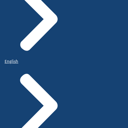
Er is een verzoek gekomen vanuit de markt...
naar aanleiding van de complexiteit van deze
meldingen over de Europese lidstaten heen.
Om een verordening te maken waarin dus de
meldingen geharmoniseerd zouden worden.
English
Dit heeft geleid tot de European Maritime Single
Window environment verordening...
oftewel de EMSWe verordening.
En deze zal voor een belangrijk deel de meldingen
over alle lidstaten gelijktrekken.