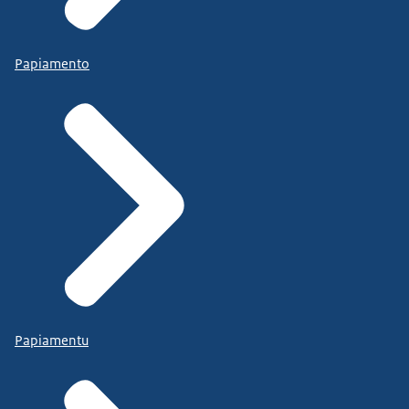
Onderdeel van de EMSWe wetgeving is dat elke
Papiamento
Europese lidstaat een MNSW bouwt.
En een MNSW is een een Maritime National Single
Window.
En dat kun je zien als een digitaal postkantoor...
waarbij een kapitein of een scheepsagent een
grote envelop met data, met gegevens aanlevert...
Papiamentu
en wij van het MNSW zorgen er dan voor dat die
data bij de juiste partijen terecht komt.