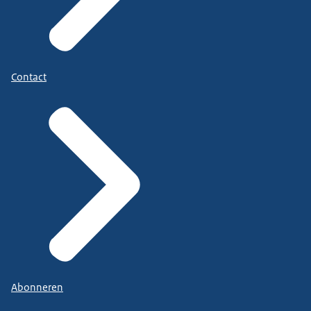
Maar je kan je voorstellen dat je in Finland in het
noorden een ijsbreker nodig hebt.
Dat meldt je dus ook.
Contact
En in Griekenland zou je die ijsbreker niet zo snel
nodig hebben.
In Nederland is het doen van meldingen al heel
goed geregeld...
zeker in vergelijking met de zeehavens in de
Europese lidstaten.
Abonneren
En dat komt doordat we een goede samenwerking