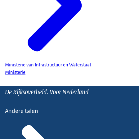
Als je die gegevens dus niet goed verstrekt kan dat
leiden tot vertragingen...
hogere kosten en mogelijk zelfs onveilige situaties.
Het doen van een melding is tijdrovend...
Ministerie van Infrastructuur en Waterstaat
terwijl de kapitein voor dit vak heeft gekozen om
Ministerie
te gaan varen.
De Rijksoverheid. Voor Nederland
En je wilt ook een bepaalde snelheid hebben in dit
maritieme logistieke proces...
Andere talen
omdat je ook soms verswaren aan boord hebt.