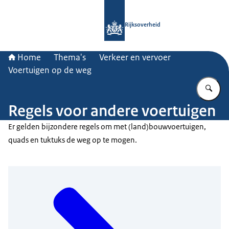
Naar de homepage van Rijksoverheid
Rijksoverheid
Home
Thema's
Verkeer en vervoer
Voertuigen op de weg
Vu
Regels voor andere voertuigen
Er gelden bijzondere regels om met (land)bouwvoertuigen,
quads en tuktuks de weg op te mogen.