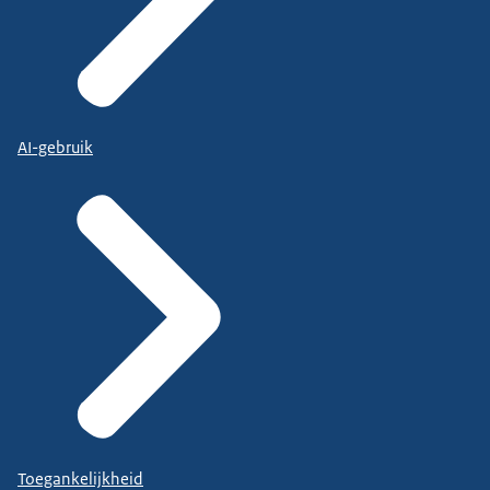
AI-gebruik
Toegankelijkheid