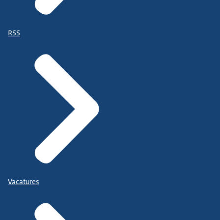
RSS
Vacatures