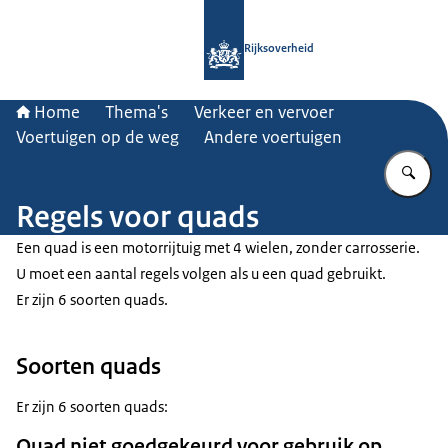
Naar de homepage van Rijksoverheid
Rijksoverheid
Home
Thema's
Verkeer en vervoer
Voertuigen op de weg
Andere voertuigen
Vu
Regels voor quads
Een quad is een motorrijtuig met 4 wielen, zonder carrosserie.
U moet een aantal regels volgen als u een quad gebruikt.
Er zijn 6 soorten quads.
Soorten quads
Er zijn 6 soorten quads:
Quad niet goedgekeurd voor gebruik op