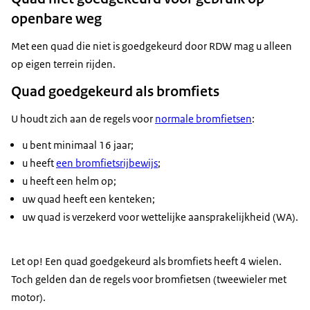
openbare weg
Met een quad die niet is goedgekeurd door RDW mag u alleen
op eigen terrein rijden.
Quad goedgekeurd als bromfiets
U houdt zich aan de regels voor
normale bromfietsen
:
u bent minimaal 16 jaar;
u heeft
een bromfietsrijbewijs
;
u heeft een helm op;
uw quad heeft een kenteken;
uw quad is verzekerd voor wettelijke aansprakelijkheid (WA).
Let op! Een quad goedgekeurd als bromfiets heeft 4 wielen.
Toch gelden dan de regels voor bromfietsen (tweewieler met
motor).