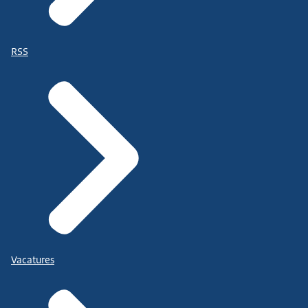
RSS
Vacatures