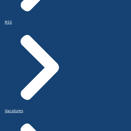
RSS
Vacatures