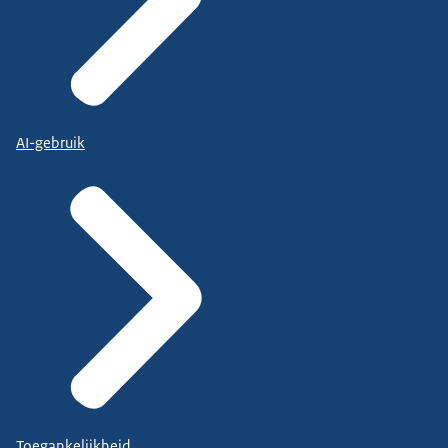
AI-gebruik
Toegankelijkheid