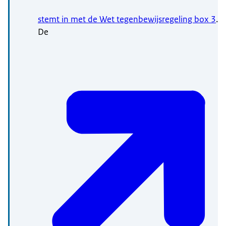
stemt in met de Wet tegenbewijsregeling box 3
.
De