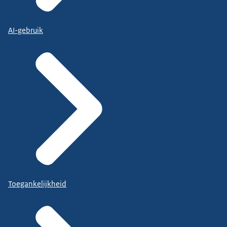
AI-gebruik
Toegankelijkheid