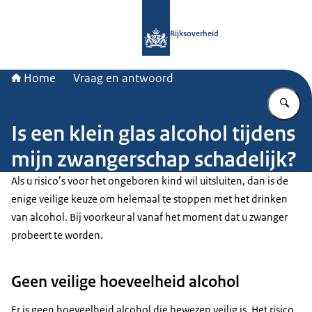
Naar de homepage van Rijksoverheid
Rijksoverheid
Home
Vraag en antwoord
Vu
Is een klein glas alcohol tijdens
mijn zwangerschap schadelijk?
Als u risico’s voor het ongeboren kind wil uitsluiten, dan is de
enige veilige keuze om helemaal te stoppen met het drinken
van alcohol. Bij voorkeur al vanaf het moment dat u zwanger
probeert te worden.
Geen veilige hoeveelheid alcohol
Er is geen hoeveelheid alcohol die bewezen veilig is. Het risico