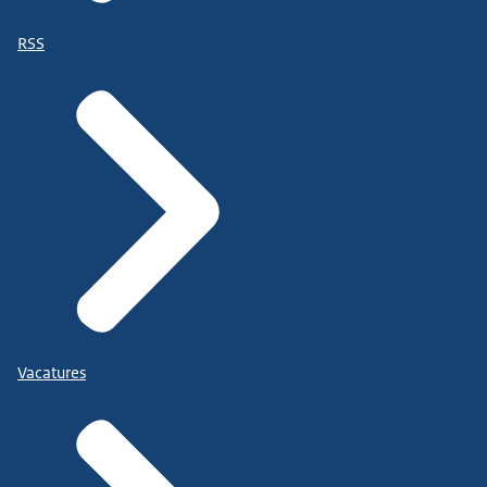
RSS
Vacatures