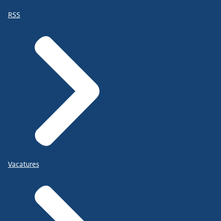
RSS
Vacatures