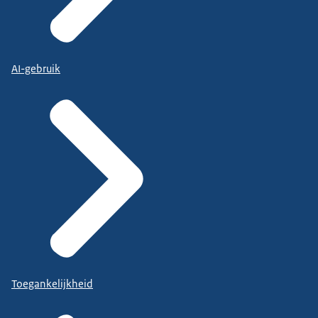
AI-gebruik
Toegankelijkheid