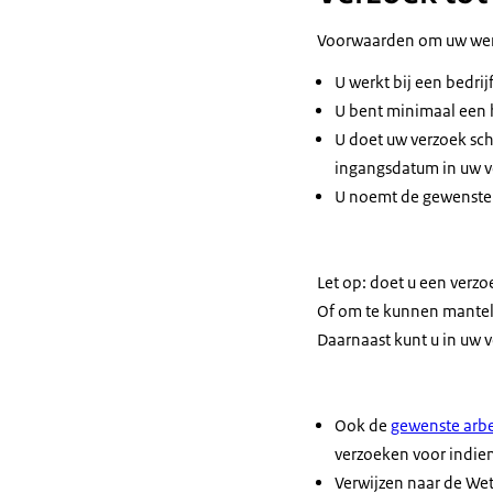
Voorwaarden om uw werk
U werkt bij een bedr
U bent minimaal een h
U doet uw verzoek sch
ingangsdatum in uw v
U noemt de gewenste 
Let op: doet u een verz
Of om te kunnen mantel
Daarnaast kunt u in uw 
Ook de
gewenste arbe
verzoeken voor indie
Verwijzen naar de Wet 