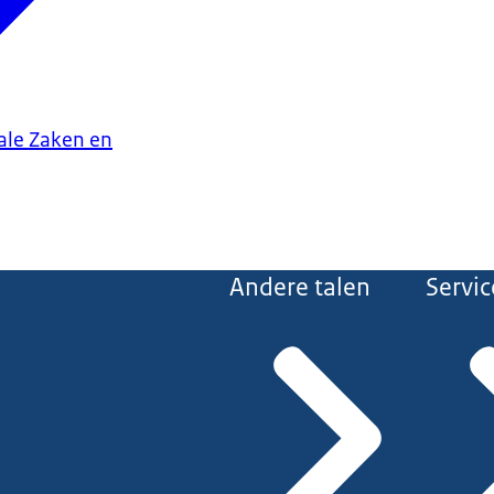
iale Zaken en
Andere talen
Servic