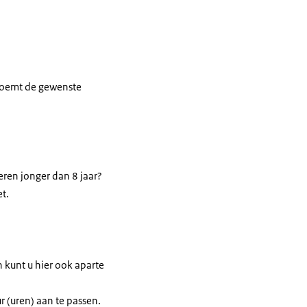
 noemt de gewenste
eren jonger dan 8 jaar?
t.
n kunt u hier ook aparte
r (uren) aan te passen.