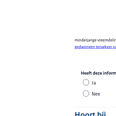
minderjarige vreemdeli
gedwongen terugkeer v
Heeft deze infor
Ja
Nee
Hoort bij