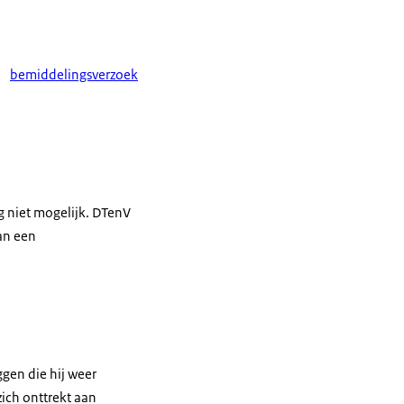
bemiddelingsverzoek
g niet mogelijk. DTenV
dan een
ggen die hij weer
zich onttrekt aan