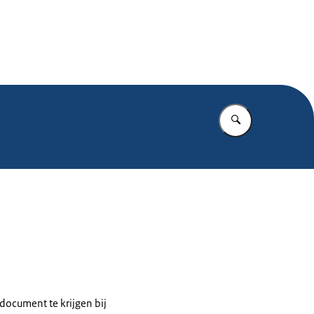
.nl
Vul in wat u z
sdocument te krijgen bij