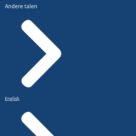
Andere talen
English