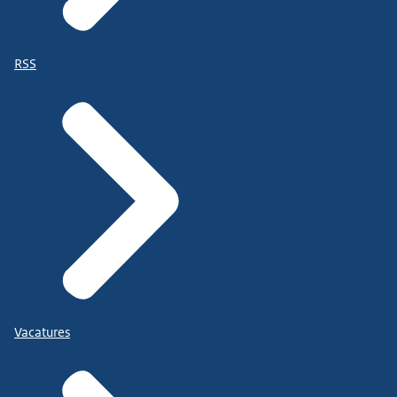
RSS
Vacatures