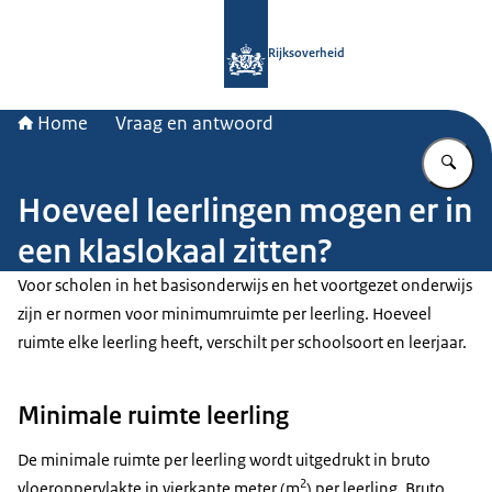
Naar de homepage van Rijksoverheid
Rijksoverheid
Home
Vraag en antwoord
Vu
Hoeveel leerlingen mogen er in
een klaslokaal zitten?
Voor scholen in het basisonderwijs en het voortgezet onderwijs
zijn er normen voor minimumruimte per leerling. Hoeveel
ruimte elke leerling heeft, verschilt per schoolsoort en leerjaar.
Minimale ruimte leerling
De minimale ruimte per leerling wordt uitgedrukt in bruto
2
vloeroppervlakte in vierkante meter (m
) per leerling. Bruto