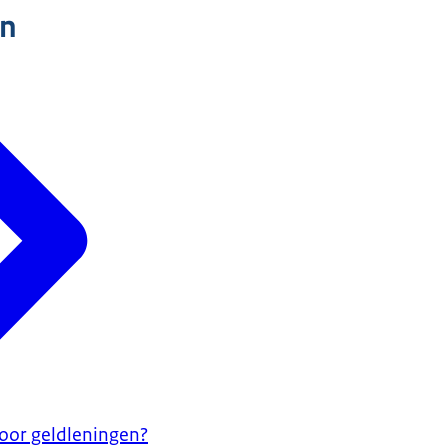
n
voor geldleningen?