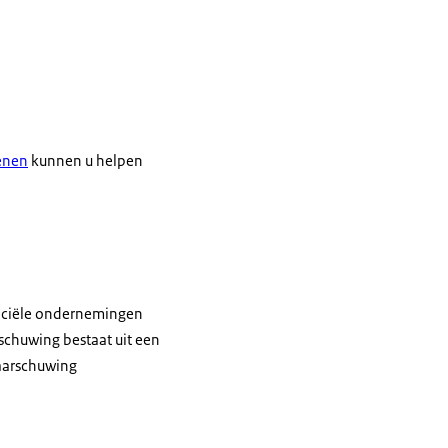
lenen
kunnen u helpen
nciële ondernemingen
schuwing bestaat uit een
waarschuwing