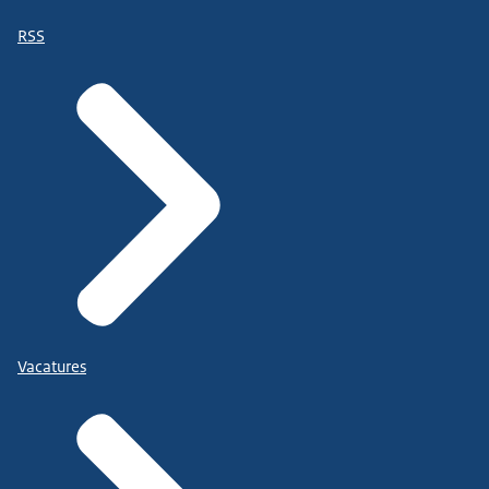
RSS
Vacatures