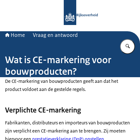
Naar de homepage van Rijksoverheid
Rijksoverheid
Home
Vraag en antwoord
Vu
Wat is CE-markering voor
bouwproducten?
De CE-markering van bouwproducten geeft aan dat het
product voldoet aan de gestelde regels.
Verplichte CE-markering
Fabrikanten, distributeurs en importeurs van bouwproducten
zijn verplicht een CE-markering aan te brengen. Zij moeten
hiervoor een
prestatieverklaring (DoP) opstellen
.