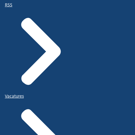
RSS
Vacatures