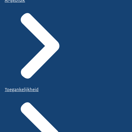
AI-gebruik
Toegankelijkheid