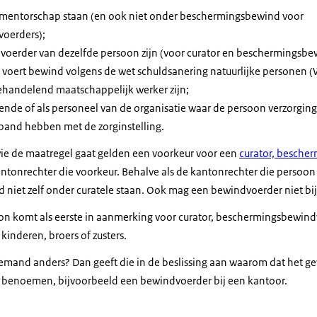
of mentorschap staan (en ook niet onder beschermingsbewind voor
oerders);
voerder van dezelfde persoon zijn (voor curator en beschermingsbe
oert bewind volgens de wet schuldsanering natuurlijke personen (
ehandelend maatschappelijk werker zijn;
ende of als personeel van de organisatie waar de persoon verzorging 
band hebben met de zorginstelling.
ie de maatregel gaat gelden een voorkeur voor een
curator, besche
antonrechter die voorkeur. Behalve als de kantonrechter die persoon 
 niet zelf onder curatele staan. Ook mag een bewindvoerder niet bijna
on komt als eerste in aanmerking voor curator, beschermingsbewind
kinderen, broers of zusters.
iemand anders? Dan geeft die in de beslissing aan waarom dat het ge
e benoemen, bijvoorbeeld een bewindvoerder bij een kantoor.