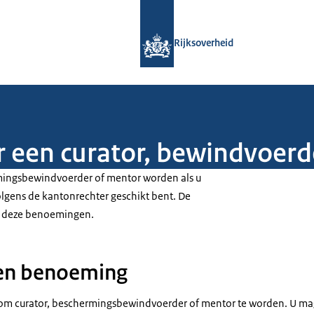
Naar de homepage van Rijksoverheid
Rijksoverheid
or een curator, bewindvoer
rmingsbewindvoerder of mentor worden als u
olgens de kantonrechter geschikt bent. De
r deze benoemingen.
en benoeming
om curator, beschermingsbewindvoerder of mentor te worden. U mag