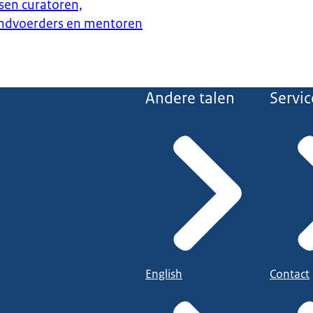
isen curatoren,
ndvoerders en mentoren
Andere talen
Servic
English
Contact