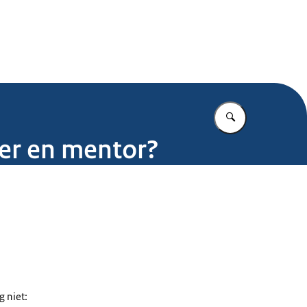
.nl
Vul in wat u z
der en mentor?
 niet: