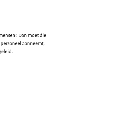
r mensen? Dan moet die
r personeel aanneemt,
geleid.